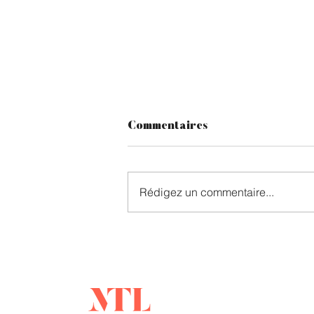
Commentaires
Rédigez un commentaire...
Réouverture du
regroupement familial au
Québec : les demandes
d'engagement reprendront
mehdi
le 2 juillet 2026