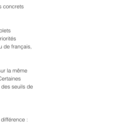
s concrets 
olets 
orités 
 de français, 
sur la même 
Certaines 
 des seuils de 
différence :