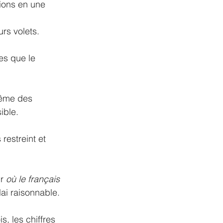
ions en une 
rs volets.
es que le 
même des 
ible. 
estreint et 
r 
où le français 
lai raisonnable.
, les chiffres 