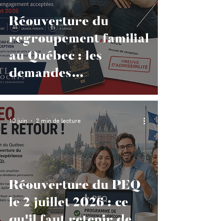
Réouverture du
regroupement familial
au Québec : les
demandes
d'engagement
reprendront le 2
10 juin
2 min de lecture
juillet 2026
Réouverture du PEQ
le 2 juillet 2026 : ce
qu'il faut retenir de