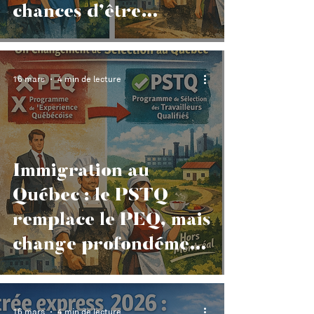
chances d’être
sélectionné dans le
cadre du PSTQ ?
16 mars
4 min de lecture
Immigration au
Québec : le PSTQ
remplace le PEQ, mais
change profondément
la logique de sélection
16 mars
4 min de lecture