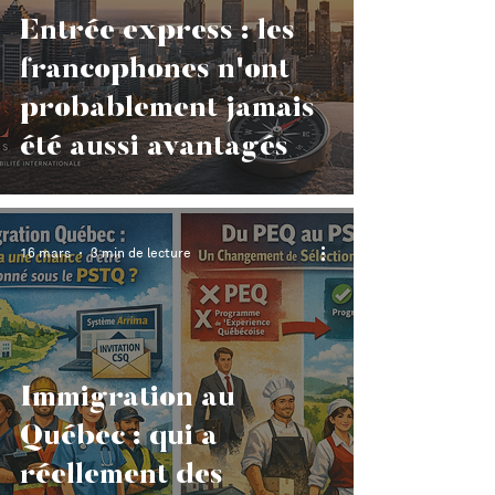
Entrée express : les
francophones n'ont
probablement jamais
été aussi avantagés
16 mars
3 min de lecture
Immigration au
Québec : qui a
réellement des