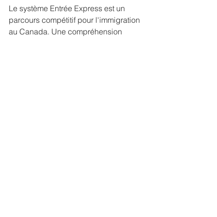
Le système Entrée Express est un 
parcours compétitif pour l'immigration 
au Canada. Une compréhension 
approfondie de ses critères et une 
stratégie d’optimisation proactive sont 
essentielles pour augmenter les 
chances de succès.
Contacter notre cabinet pour une 
étude précise de vos chances de 
succès. Premier rendez vous gratuit 
(consultation de 15 minutes). 
Voir tout
Posts récents