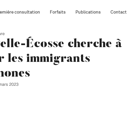
emière consultation
Forfaits
Publications
Contact
ure
lle-Écosse cherche à
r les immigrants
hones
mars 2023