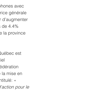
ophones avec 
rice générale 
r d’augmenter 
s de 4.4% 
 la province 
Québec est 
el 
édération 
 la mise en 
itulé: « 
action pour le 