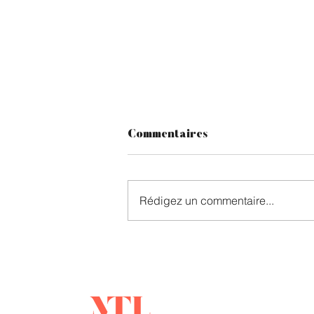
Commentaires
Rédigez un commentaire...
Réouverture du
regroupement familial au
Québec : les demandes
d'engagement reprendront
mehdi
le 2 juillet 2026