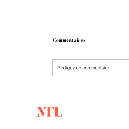
Commentaires
Rédigez un commentaire...
Réouverture du
regroupement familial au
Québec : les demandes
d'engagement reprendront
mehdi
le 2 juillet 2026