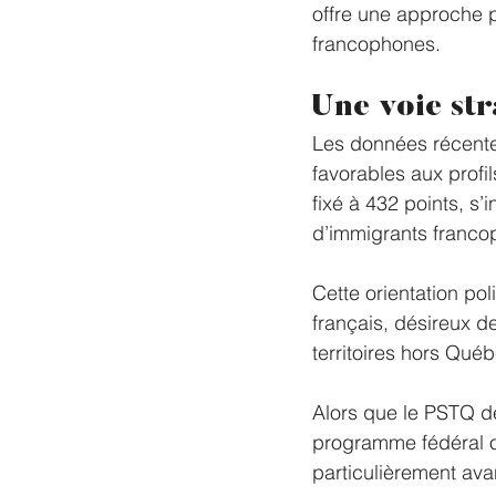
offre une approche pl
francophones.
Une voie st
Les données récentes
favorables aux profi
fixé à 432 points, s’i
d’immigrants franco
Cette orientation pol
français, désireux d
territoires hors Qué
Alors que le PSTQ de
programme fédéral off
particulièrement ava