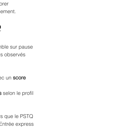
orer 
idement.
 
ble sur pause 
ls observés 
ec un 
score 
s
 selon le profil 
ors que le PSTQ 
’Entrée express 