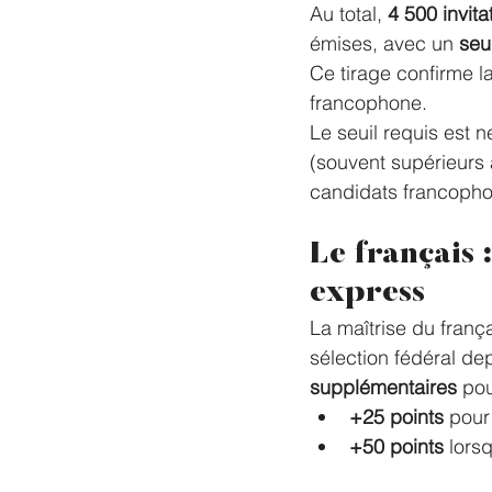
Au total, 
4 500 invita
émises, avec un 
seu
Ce tirage confirme l
francophone.
Le seuil requis est n
(souvent supérieurs 
candidats francoph
Le français 
express
La maîtrise du franç
sélection fédéral de
supplémentaires
 po
+25 points
 pour
+50 points
 lors