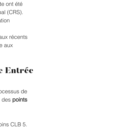
e ont été 
al (CRS).
tion 
raux récents 
e aux 
e Entrée 
rocessus de 
 des 
points 
oins CLB 5.