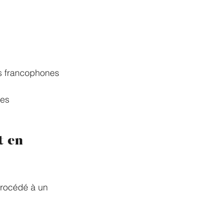
es francophones
les 
t en 
procédé à un 