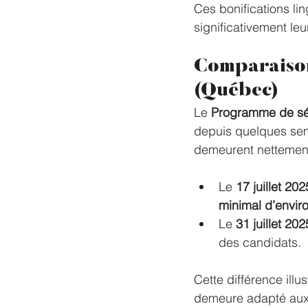
Ces bonifications li
significativement leu
Comparaison
(Québec)
Le 
Programme de séle
depuis quelques sema
demeurent nettement
Le 
17 juillet 202
minimal d’envir
Le 
31 juillet 202
des candidats.
Cette différence illu
demeure adapté aux t