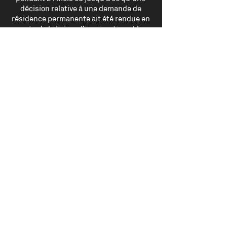
décision relative à une demande de
résidence permanente ait été rendue en
vertu de la Loi sur l’immigration et la
protection des réfugiés.
N’hésitez pas à
nous contacter
pour plus
d’informations sur le CSQ.
204 Saint-Sacrement St, Montreal,
Quebec H2Y 1W8
mehdi.tenouri@mtl-avocat.ca